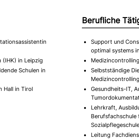
Berufliche Täti
ationsassistentin
Support und Consu
optimal systems in
(IHK) in Leipzig
Medizincontrollin
ildende Schulen in
Selbstständige Die
Medizincontrolling
Hall in Tirol
Gesundheits-IT, A
Tumordokumentat
Lehrkraft, Ausbild
Berufsfachschule 
Sozialpflegeschu
Leitung Fachdiens