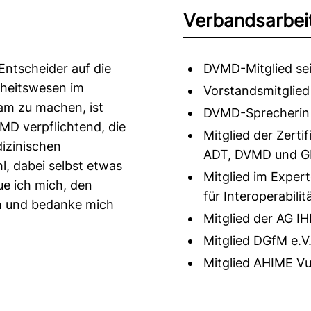
Verbandsarbei
ntscheider auf die
DVMD-Mitglied se
dheitswesen im
Vorstandsmitglied
am zu machen, ist
DVMD-Sprecherin
MD verpflichtend, die
Mitglied der Zer
dizinischen
ADT, DVMD und G
, dabei selbst etwas
Mitglied im Expert
ue ich mich, den
für Interoperabili
en und bedanke mich
Mitglied der AG I
Mitglied DGfM e.V
Mitglied AHIME Vu