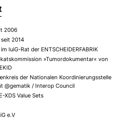
t
it 2006
 seit 2014
 im IuiG-Rat der ENTSCHEIDERFABRIK
tifikatskommission »Tumordokumentar« von
EKID
enkreis der Nationalen Koordinierungsstelle
tät @gematik / Interop Council
HE-XDS Value Sets
.
iG e.V