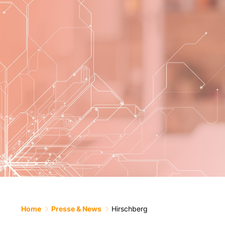
Home
Presse & News
Hirschberg