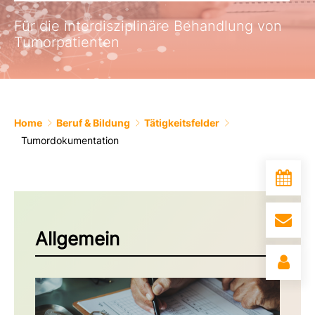
Für die interdisziplinäre Behandlung von
Tumorpatienten
Home
Beruf & Bildung
Tätigkeitsfelder
Tumordokumentation
Allgemein